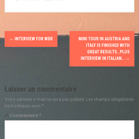
a
l
N
←
INTERVIEW FOR WDR
MINI TOUR IN AUSTRIA AND
a
ITALY IS FINISHED WITH
GREAT RESULTS…PLUS
v
INTERVIEW IN ITALIAN…
→
i
g
Laisser un commentaire
a
Votre adresse e-mail ne sera pas publiée.
Les champs obligatoires
t
sont indiqués avec
*
Commentaire
*
i
o