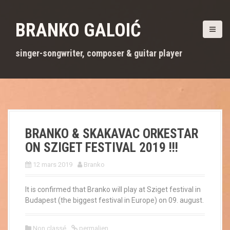
A
l
BRANKO GALOIĆ
l
e
r
singer-songwriter, composer & guitar player
a
u
c
o
n
t
e
BRANKO & SKAKAVAC ORKESTAR
n
ON SZIGET FESTIVAL 2019 !!!
u
p
12 mars 2019
Branko
r
i
n
It is confirmed that Branko will play at Sziget festival in
c
Budapest (the biggest festival in Europe) on 09. august.
i
p
Non classé
permalien