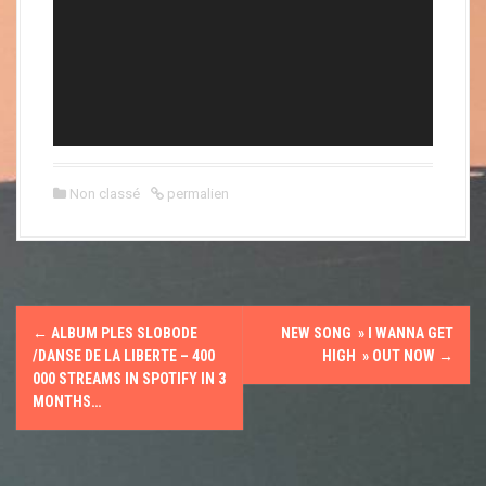
a
t
l
e
u
r
v
i
d
é
o
Non classé
permalien
N
←
ALBUM PLES SLOBODE
NEW SONG » I WANNA GET
a
/DANSE DE LA LIBERTE – 400
HIGH » OUT NOW
→
000 STREAMS IN SPOTIFY IN 3
v
MONTHS…
i